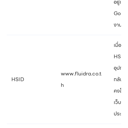
อยู่และ
Google
งานขอ
เมื่อค
HSID, 
อุปกรณ
www.fluidra.co.t
HSID
กลับมา
h
คงล็อก
เว็บไซต
ประสบก