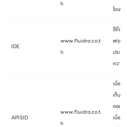
h
โฆษณา
ใช้โดย
www.fluidra.co.t
พฤติกร
IDE
h
ประเม
ความสน
เมื่อค
เก็บคุ
คอมพิว
www.fluidra.co.t
APISID
เมื่อก
h