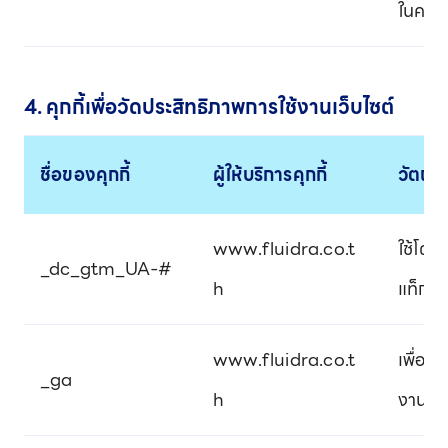
ในครั้
4. คุกกี้เพื่อวัดประสิทธิภาพการใช้งานเว็บไซต์
ชื่อของคุกกี้
ผู้ให้บริการคุกกี้
วัตถุ
www.fluidra.co.t
ใช้โด
_dc_gtm_UA-#
h
แท็กข
www.fluidra.co.t
เพื่อส
_ga
h
งานที่