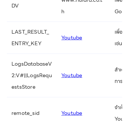
DV
h
Goog
LAST_RESULT_
เพื่อติ
Youtube
ENTRY_KEY
เช่น ว
LogsDatabaseV
สำหรับจ
2:V#||LogsRequ
Youtube
การรับ
estsStore
จำเป็น
remote_sid
Youtube
YouTu