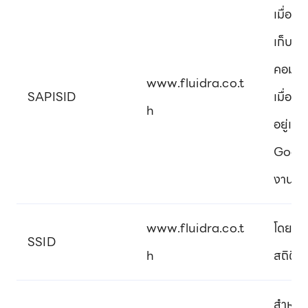
เมื่อค
เก็บคุ
คอมพิว
www.fluidra.co.t
SAPISID
เมื่อก
h
อยู่และ
Google
งานขอ
www.fluidra.co.t
โดย Go
SSID
h
สถิติกา
สำหรับ