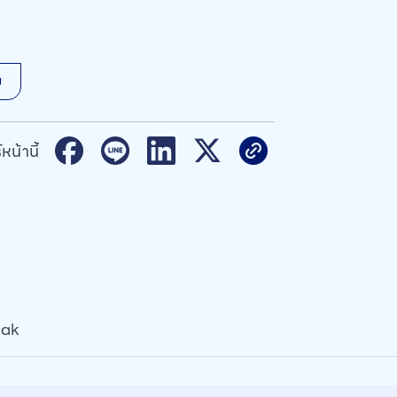
ม
หน้านี้
nak