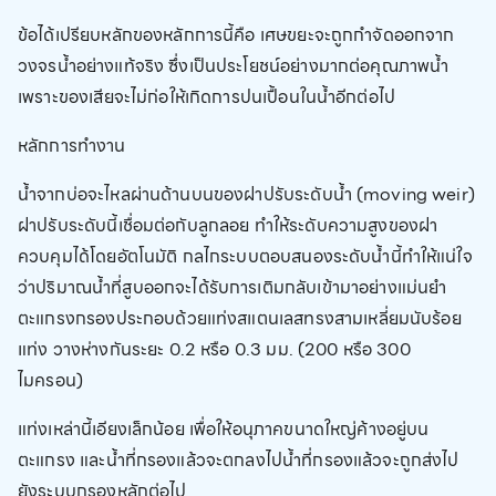
ข้อได้เปรียบหลักของหลักการนี้คือ เศษขยะจะถูกกำจัดออกจาก
วงจรน้ำอย่างแท้จริง ซึ่งเป็นประโยชน์อย่างมากต่อคุณภาพน้ำ
เพราะของเสียจะไม่ก่อให้เกิดการปนเปื้อนในน้ำอีกต่อไป
หลักการทำงาน
น้ำจากบ่อจะไหลผ่านด้านบนของฝาปรับระดับน้ำ (moving weir)
ฝาปรับระดับนี้เชื่อมต่อกับลูกลอย ทำให้ระดับความสูงของฝา
ควบคุมได้โดยอัตโนมัติ กลไกระบบตอบสนองระดับน้ำนี้ทำให้แน่ใจ
ว่าปริมาณน้ำที่สูบออกจะได้รับการเติมกลับเข้ามาอย่างแม่นยำ
ตะแกรงกรองประกอบด้วยแท่งสแตนเลสทรงสามเหลี่ยมนับร้อย
แท่ง วางห่างกันระยะ 0.2 หรือ 0.3 มม. (200 หรือ 300
ไมครอน)
แท่งเหล่านี้เอียงเล็กน้อย เพื่อให้อนุภาคขนาดใหญ่ค้างอยู่บน
ตะแกรง และน้ำที่กรองแล้วจะตกลงไปน้ำที่กรองแล้วจะถูกส่งไป
ยังระบบกรองหลักต่อไป