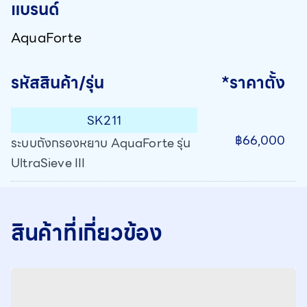
แบรนด์
AquaForte
รหัสสินค้า/รุ่น
*ราคาตั้ง
SK211
฿66,000
ระบบถังกรองหยาบ AquaForte รุ่น
UltraSieve III
สินค้าที่เกี่ยวข้อง