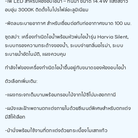
-ไฟ LED สำหรับห้องอบไอน้ำ – กันน้ำ ขนาด 14.4W แสงสีขาว
อบอุ่น 3000K ติดตั้งในโปรไฟล์อะลูมิเนียม
-พัดลมระบายอากาศ สำหรับเชื่อมต่อกับท่ออากาศขนาด 100 มม.
ชุดสปา: เครื่องกำเนิดไอน้ำพร้อมหัวพ่นไอน้ำรุ่น Harvia Silent,
ระบบกรองความกระด้างของน้ำ, ระบบจ่ายกลิ่นอโรม่า, ระบบ
ระบายน้ำอัตโนมัติ, แผงควบคุม
กำลังไฟของเครื่องกำเนิดไอน้ำขึ้นอยู่กับขนาดของห้องอบไอน้ำ
ตัวเลือกเพิ่มเติม:
-แผงกระจกเต็มบานพร้อมกรอบไม้จากไม้ซีโปมะฮอกกานี
-ผนังและฝ้าเพดานตกแต่งภายในด้วยซีเมนต์พิเศษสำหรับตกแต่ง
มีสีให้เลือก
-ม้านั่งพร้อมใช้งานที่ตกแต่งด้วยกระเบื้องโมเสกแก้ว