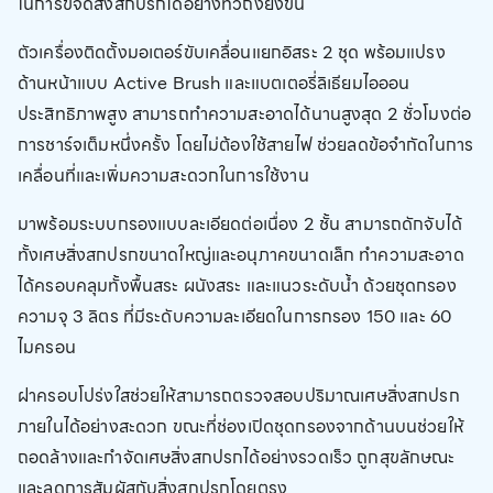
ในการขจัดสิ่งสกปรกได้อย่างทั่วถึงยิ่งขึ้น
ตัวเครื่องติดตั้งมอเตอร์ขับเคลื่อนแยกอิสระ 2 ชุด พร้อมแปรง
ด้านหน้าแบบ Active Brush และแบตเตอรี่ลิเธียมไอออน
ประสิทธิภาพสูง สามารถทำความสะอาดได้นานสูงสุด 2 ชั่วโมงต่อ
การชาร์จเต็มหนึ่งครั้ง โดยไม่ต้องใช้สายไฟ ช่วยลดข้อจำกัดในการ
เคลื่อนที่และเพิ่มความสะดวกในการใช้งาน
มาพร้อมระบบกรองแบบละเอียดต่อเนื่อง 2 ชั้น สามารถดักจับได้
ทั้งเศษสิ่งสกปรกขนาดใหญ่และอนุภาคขนาดเล็ก ทำความสะอาด
ได้ครอบคลุมทั้งพื้นสระ ผนังสระ และแนวระดับน้ำ ด้วยชุดกรอง
ความจุ 3 ลิตร ที่มีระดับความละเอียดในการกรอง 150 และ 60
ไมครอน
ฝาครอบโปร่งใสช่วยให้สามารถตรวจสอบปริมาณเศษสิ่งสกปรก
ภายในได้อย่างสะดวก ขณะที่ช่องเปิดชุดกรองจากด้านบนช่วยให้
ถอดล้างและกำจัดเศษสิ่งสกปรกได้อย่างรวดเร็ว ถูกสุขลักษณะ
และลดการสัมผัสกับสิ่งสกปรกโดยตรง