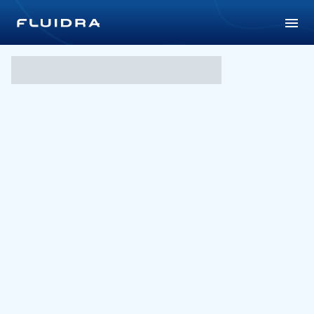
คอมเพล็กซ์น้ำพุลอยน้ำแห่งเมื