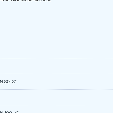
DN 80-3"
DN 100-4"