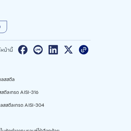
ม
หน้านี้
เลสสตีล
สสตีลเกรด AISI-316
เลสสตีลเกรด AISI-304
้ใบพัดทำจากบรอนซ์ให้เลือกด้วย