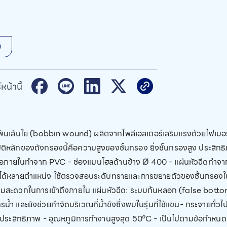
ม
หน้านี้
ันเส้นใย (bobbin wound) ผลิตจากโพลีเอสเตอร์เสริมแรงด้วยไฟเบอร
ัติหลักของถังกรองนี้คือความสูงของชั้นกรอง ยิ่งชั้นกรองสูง ประส
อภายในทำจาก PVC - ช่องแมนโฮลด้านข้าง Ø 400 - แผ่นหัวฉีดทำจาก
้งได้หลายตำแหน่ง ใช้ตรวจสอบระดับทรายและการขยายตัวของชั้นกรองในระ
มสะดวกในการเข้าถึงภายใน แผ่นหัวฉีด: ระบบก้นหลอก (false botto
รน้ำ และยังช่วยกำจัดบริเวณที่น้ำขังซึ่งพบในรุ่นที่ใช้แขน- กระจายทั
ำมีประสิทธิภาพ - อุณหภูมิการทำงานสูงสุด 50ºC - เป็นไปตามข้อกำห