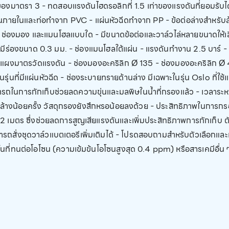
งมาตรา 3 - ทดสอบแรงดันไฮดรอลิกที่ 1.5 เท่าของแรงดันที่ยอมรั
ยในและท่อทำจาก PVC - แผ่นหัวฉีดทำจาก PP - ข้อต่อล่างสำหรับล้าง
อต่อ ช่องมอง และแมนโฮลแบบใด - มีขนาดข้อต่อและวาล์วไล่หลายขนาดให้
มีร่องขนาด 0.3 มม. - ช่องแมนโฮลใต้แผ่น - แรงดันทำงาน 2.5 บาร์ -
 แผงมาตรวัดแรงดัน - ช่องมองอะคริลิก Ø 135 - ช่องมองอะคริลิก 
รุ่นที่มีแผ่นหัวฉีด - ช่องระบายทรายด้านล่าง มีเฉพาะในรุ่น Oslo ท
วามสามารถในการกักเก็บช่วยลดความขุ่นและมลพิษในน้ำที่กรองแล้ว - เวล
ล้างน้อยครั้ง วัสดุกรองยังสึกหรอน้อยลงด้วย - ประสิทธิภาพในกา
2 เมตร ซึ่งช่วยลดการสูญเสียแรงดันและเพิ่มประสิทธิภาพการกักเก็บ ต
ารถสั่งชุดวาล์วแบตเตอรีเพิ่มเติมได้ - โปรดสอบถามสำหรับตัวเลือกและ
นที่ทนต่อโอโซน (ความเข้มข้นโอโซนสูงสุด 0.4 ppm) หรือสารเคมีอื่