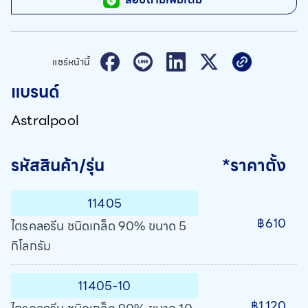
แชร์หน้านี้
แบรนด์
Astralpool
รหัสสินค้า/รุ่น
*ราคาตั้ง
11405
฿610
ไตรคลอรีน ชนิดเกล็ด 90% ขนาด 5
กิโลกรัม
11405-10
฿1,120