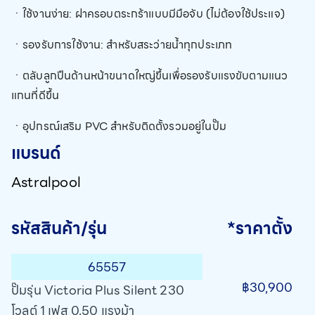
ㆍใช้งานง่าย: ฝาครอบตระกร้าแบบมีมือจับ (ไม่ต้องใช้ประแจ)
ㆍรองรับการใช้งาน: สำหรับสระว่ายน้ำทุกประเภท
ㆍตลับลูกปืนด้านหน้าขนาดใหญ่ขึ้นเพื่อรองรับแรงขับตามแนว
แกนที่ดีขึ้น
ㆍอุปกรณ์เสริม PVC สำหรับติดตั้งรวมอยู่ในปั๊ม
แบรนด์
Astralpool
รหัสสินค้า/รุ่น
*ราคาตั้ง
65557
฿30,900
ปั๊มรุ่น Victoria Plus Silent 230
โวลต์ 1 เฟส 0.50 แรงม้า